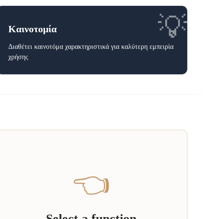
💡
Καινοτομία
Διαθέτει καινοτόμα χαρακτηριστικά για καλύτερη εμπειρία
χρήσης
👈
Select a function