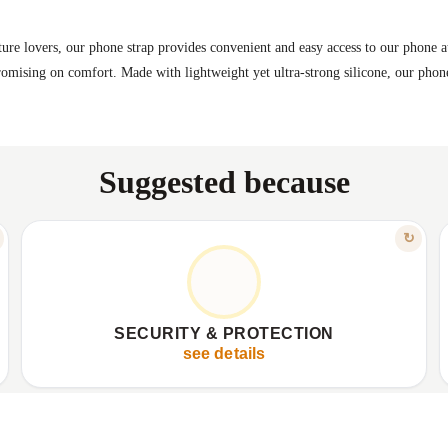
ure lovers, our phone strap provides convenient and easy access to our phone at
omising on comfort. Made with lightweight yet ultra-strong silicone, our phon
Suggested because
FEATURE
↻
WORRY-FREE CARRY, NO FEAR
✦
Secure phone transportation.
✦
✦
Enhanced protection against drops.
✦
SECURITY & PROTECTION
✦
Your valuable phone stays safe.
✦
see details