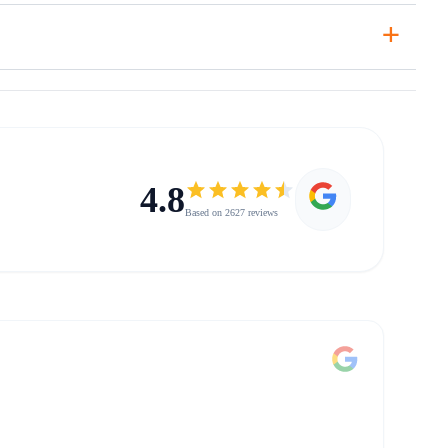
+
4.8
Based on 2627 reviews