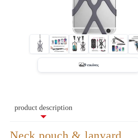
+4
9 εικόνες
product description
Neck pouch & lanyard