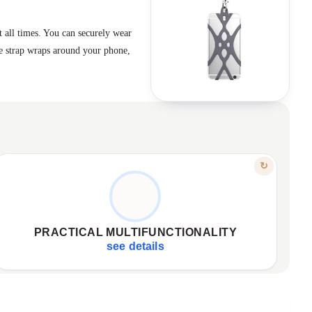
 all times. You can securely wear
e strap wraps around your phone,
FEATURE
↻
FOR PHONE AND ESSENTIALS
Compatible with many phone models.
✦
Integrated slots for cards.
✦
PRACTICAL MULTIFUNCTIONALITY
Ideal for travel, daily life.
✦
see details