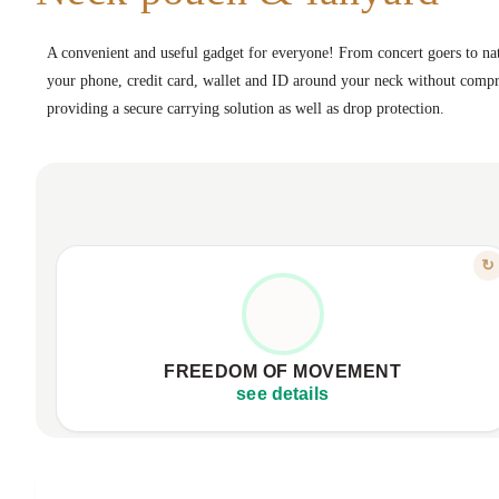
A convenient and useful gadget for everyone! From concert goers to nat
your phone, credit card, wallet and ID around your neck without compr
providing a secure carrying solution as well as drop protection.
FEATURE
↻
ALWAYS CLOSE, HANDS-FREE
Comfortable, easy phone access.
Keeps your hands completely free.
FREEDOM OF MOVEMENT
No more searching in pockets.
see details