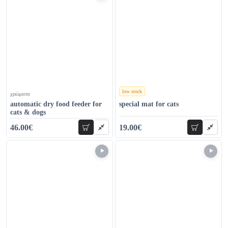
low stock
χρώματα
χρώματα
automatic dry food feeder for
special mat for cats
cats & dogs
46.00€
19.00€
add to cart
add to car
67.00€
41.00€