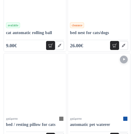
available
clearance
χρώματα
χρώματα
cat automatic rolling ball
bed nest for cats/dogs
9.00€
26.00€
add to cart
add to car
19.00€
60.00€
χρώματα
χρώματα
bed / resting pillow for cats
automatic pet waterer