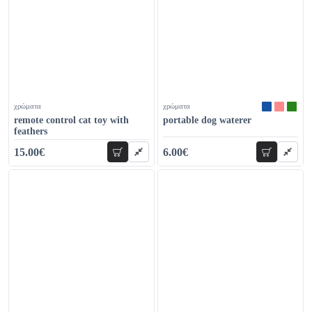
χρώματα
χρώματα
remote control cat toy with
portable dog waterer
feathers
15.00€
6.00€
add to cart
add to car
22.00€
11.00€