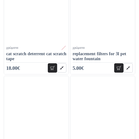
χρώματα
χρώματα
cat scratch deterrent cat scratch
replacement filters for 3l pet
tape
water fountain
18.00€
5.00€
add to cart
add to car
19.00€
7.00€