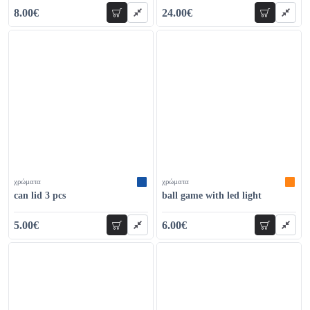
8.00€
24.00€
add to cart
add to car
14.00€
35.00€
χρώματα
χρώματα
can lid 3 pcs
ball game with led light
5.00€
6.00€
add to cart
add to car
8.00€
9.00€