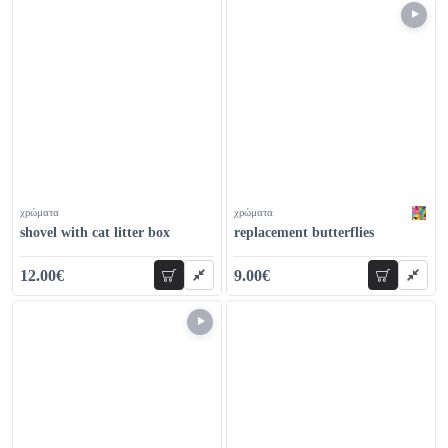
χρώματα
χρώματα
shovel with cat litter box
replacement butterflies
12.00€
9.00€
add to cart
add to car
19.00€
14.00€