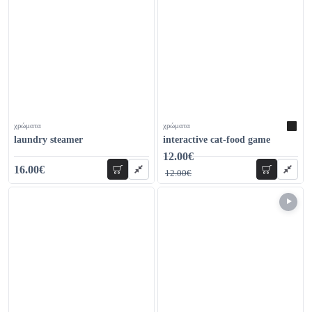
χρώματα
χρώματα
laundry steamer
interactive cat-food game
12.00€
29.00€
16.00€
add to cart
add to car
12.00€
26.00€