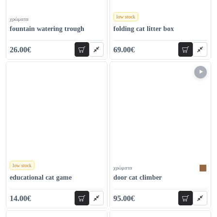
low stock
χρώματα
χρώματα
fountain watering trough
folding cat litter box
26.00€
69.00€
add to cart
add to car
35.00€
80.00€
low stock
χρώματα
χρώματα
educational cat game
door cat climber
14.00€
95.00€
add to cart
add to car
23.00€
110.00€