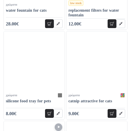
low stock
χρώματα
χρώματα
water fountain for cats
replacement filters for water
fountain
28.00€
12.00€
add to cart
add to car
42.00€
17.00€
χρώματα
χρώματα
silicone food tray for pets
catnip attractive for cats
8.00€
9.00€
add to cart
add to car
14.00€
14.00€