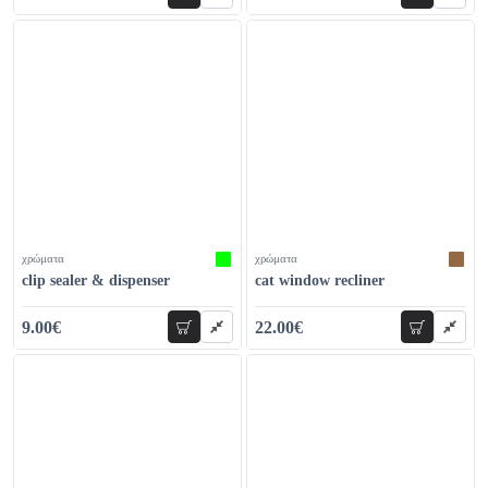
22.00€
45.00€
χρώματα
χρώματα
clip sealer & dispenser
cat window recliner
9.00€
22.00€
add to cart
add to car
14.00€
29.00€