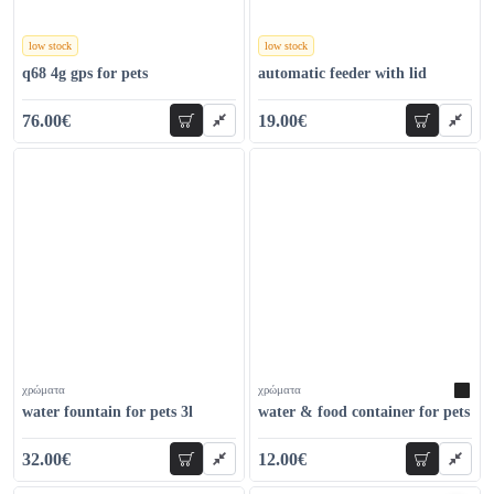
low stock
low stock
χρώματα
χρώματα
q68 4g gps for pets
automatic feeder with lid
76.00€
19.00€
add to cart
add to car
88.00€
26.00€
χρώματα
χρώματα
water fountain for pets 3l
water & food container for pets
32.00€
12.00€
add to cart
add to car
40.00€
20.00€