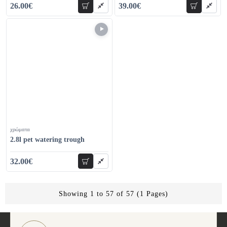
26.00€
39.00€
add to cart
add to car
35.00€
45.00€
χρώματα
2.8l pet watering trough
32.00€
add to cart
45.00€
Showing 1 to 57 of 57 (1 Pages)