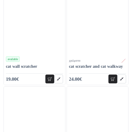
available
χρώματα
χρώματα
cat wall scratcher
cat scratcher and cat walkway
19.00€
24.00€
add to cart
add to car
24.00€
39.00€