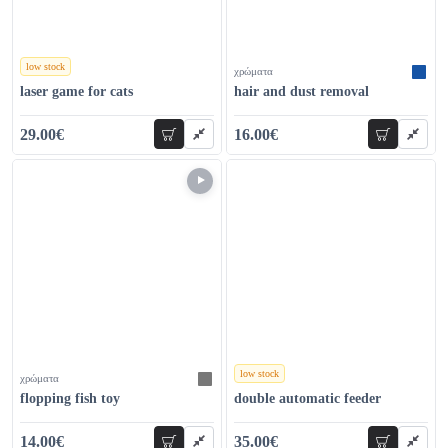
low stock
χρώματα
χρώματα
laser game for cats
hair and dust removal
29.00€
16.00€
add to cart
add to car
35.00€
26.00€
low stock
χρώματα
χρώματα
flopping fish toy
double automatic feeder
14.00€
35.00€
add to cart
add to car