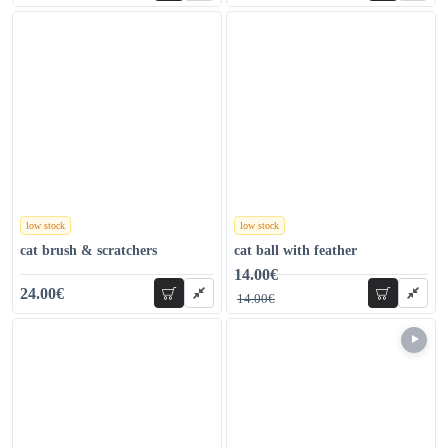
low stock
low stock
χρώματα
χρώματα
cat brush & scratchers
cat ball with feather
14.00€
29.00€
24.00€
add to cart
add to car
14.00€
29.00€