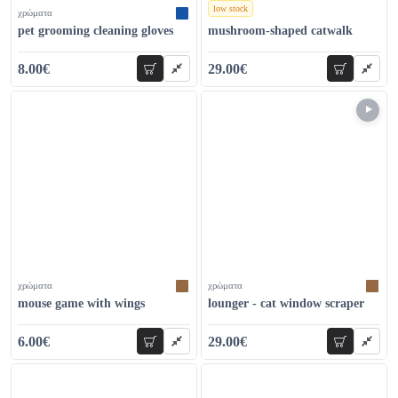
low stock
χρώματα
χρώματα
pet grooming cleaning gloves
mushroom-shaped catwalk
8.00€
29.00€
add to cart
add to car
12.00€
35.00€
χρώματα
χρώματα
mouse game with wings
lounger - cat window scraper
6.00€
29.00€
add to cart
add to car
9.00€
69.00€